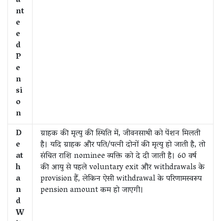
a
nt
e
e
d
P
e
n
si
o
n
D
ग्राहक की मृत्यु की स्थिति में, जीवनसाथी को पेंशन मिलती
e
है। यदि ग्राहक और पति/पत्नी दोनों की मृत्यु हो जाती है, तो
at
संचित राशि nominee व्यक्ति को दे दी जाती है। 60 वर्ष
h
की आयु से पहले voluntary exit और withdrawals के
a
provision हैं, लेकिन ऐसी withdrawal के परिणामस्वरूप
n
pension amount कम हो जाएगी।
d
W