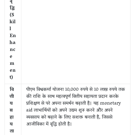
वृ
द्धि
(S
kil
l
En
ha
nc
e
m
en
t)
वि
पीएम विश्वकर्मा योजना 10,000 रुपये से 10 लाख रुपये तक
त्ती
की राशि के साथ महत्वपूर्ण वित्तीय सहायता प्रदान करके
य
प्रशिक्षण से परे अपना समर्थन बढ़ाती है। यह monetary
स
aid लाभार्थियों को अपने उद्यम शुरू करने और अपने
हा
व्यवसाय को बढ़ाने के लिए सशक्त बनाती है, जिससे
य
आजीविका में वृद्धि होती है।
ता