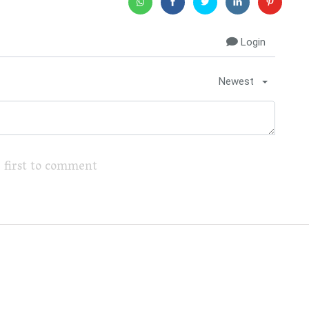
Login
Newest
 first to comment