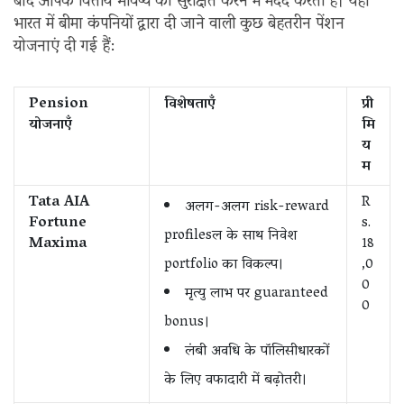
बाद आपके वित्तीय भविष्य को सुरक्षित करने में मदद करती है। यहां
भारत में बीमा कंपनियों द्वारा दी जाने वाली कुछ बेहतरीन पेंशन
योजनाएं दी गई हैं:
Pension
विशेषताएँ
प्री
योजनाएँ
मि
य
म
Tata AIA
R
अलग-अलग risk-reward
Fortune
s.
profilesल के साथ निवेश
Maxima
18
portfolio का विकल्प।
,0
0
मृत्यु लाभ पर guaranteed
0
bonus।
लंबी अवधि के पॉलिसीधारकों
के लिए वफादारी में बढ़ोतरी।