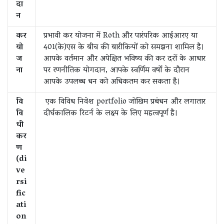
दा
न
कर
प्रभावी कर योजना में Roth और पारंपरिक आईआरए या
यो
401(के)एस के बीच की बारीकियों को समझना शामिल है।
ज
आपके वर्तमान और अपेक्षित भविष्य की कर दरों के आधार
ना
पर रणनीतिक योगदान, आपके स्वर्णिम वर्षों के दौरान
आपके उपलब्ध धन को अधिकतम कर सकता है।
वि
एक विविध निवेश portfolio जोखिम प्रबंधन और लगातार
वि
दीर्घकालिक रिटर्न के लक्ष्य के लिए महत्वपूर्ण है।
धी
कर
ण
(di
ve
rsi
fic
ati
on