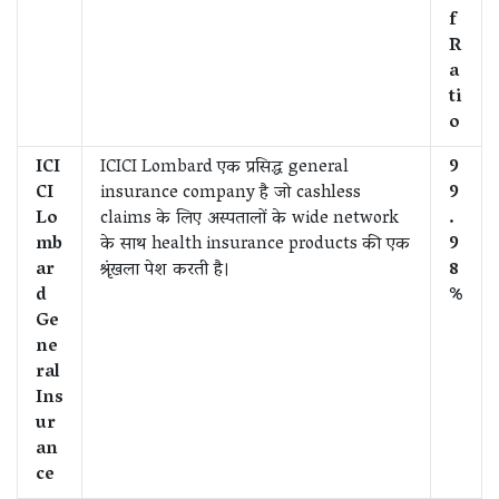
f
R
a
ti
o
ICI
ICICI Lombard एक प्रसिद्ध general
9
CI
insurance company है जो cashless
9
Lo
claims के लिए अस्पतालों के wide network
.
mb
के साथ health insurance products की एक
9
ar
श्रृंखला पेश करती है।
8
d
%
Ge
ne
ral
Ins
ur
an
ce