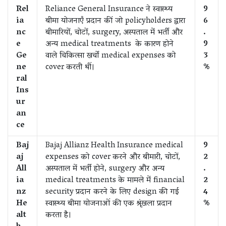
Rel
Reliance General Insurance ने स्वास्थ्य
9
ia
बीमा योजनाएँ प्रदान कीं जो policyholders द्वारा
6
nc
बीमारियों, चोटों, surgery, अस्पताल में भर्ती और
.
e
अन्य medical treatments के कारण होने
9
Ge
वाले चिकित्सा खर्चों medical expenses को
3
ne
cover करती थीं।
%
ral
Ins
ur
an
ce
Baj
Bajaj Allianz Health Insurance medical
9
aj
expenses को cover करने और बीमारी, चोटों,
2
All
अस्पताल में भर्ती होने, surgery और अन्य
.
ia
medical treatments के मामले में financial
2
nz
security प्रदान करने के लिए design की गई
4
He
स्वास्थ्य बीमा योजनाओं की एक श्रृंखला प्रदान
%
alt
करता है।