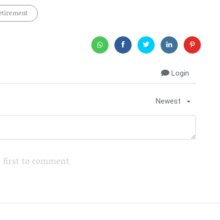
etirement
Login
Newest
 first to comment