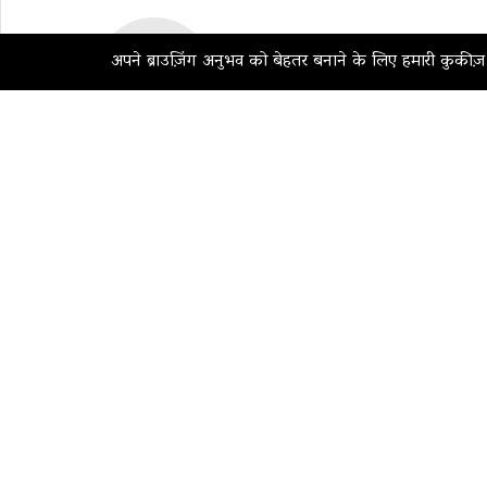
अपने ब्राउज़िंग अनुभव को बेहतर बनाने के लिए हमारी कुकीज
हमारे बारे में
कानूनी
हमारे बारे में
गोपनीयता नीति
हमसे संपर्क करें
कुकी सेटिंग्स
करियर
उपयोग की शर्तें
संपादकीय नीति