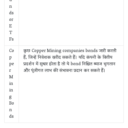
u
n
ds
or
E
T
Fs
Co
कुछ Copper Mining companies bonds जारी करती
p
हैं, जिन्हें निवेशक खरीद सकते हैं। यदि कंपनी के वित्तीय
pe
प्रदर्शन में सुधार होता है तो ये bond निश्चित ब्याज भुगतान
r
और पूंजीगत लाभ की संभावना प्रदान कर सकते हैं।
M
in
in
g
Bo
n
ds