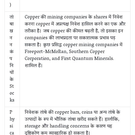
)
तां
Copper की mining companies के shares में निवेश
बा
करना copper में अप्रत्यक्ष निवेश हासिल करने का एक और
ख
तरीका है। जब copper की कीमत बढ़ती है, तो इसका इन
न
companies की लाभप्रदता पर सकारात्मक प्रभाव पड़
न
सकता है। कुछ प्रसिद्ध copper mining companies में
कं
Freeport-McMoRan, Southern Copper
प
Corporation, and First Quantum Minerals.
नि
शामिल हैं।
यों
के
St
oc
ks
P
निवेशक तांबे की copper bars, coins या अन्य तांबे के
hy
उत्पादों के रूप में भौतिक तांबा खरीद सकते हैं। हालाँकि,
si
storage और handling concerns के कारण यह
ca
दृष्टिकोण कम व्यावहारिक हो सकता है।