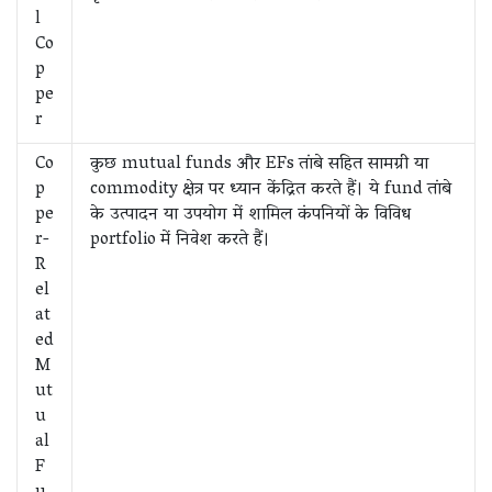
l
Co
p
pe
r
Co
कुछ mutual funds और EFs तांबे सहित सामग्री या
p
commodity क्षेत्र पर ध्यान केंद्रित करते हैं। ये fund तांबे
pe
के उत्पादन या उपयोग में शामिल कंपनियों के विविध
r-
portfolio में निवेश करते हैं।
R
el
at
ed
M
ut
u
al
F