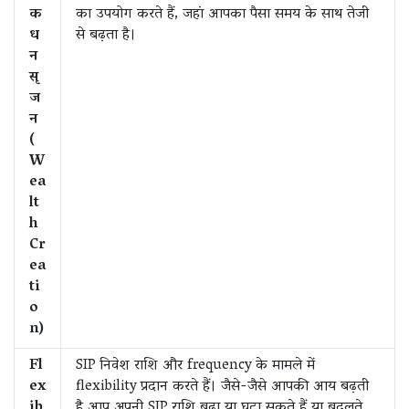
क
का उपयोग करते हैं, जहां आपका पैसा समय के साथ तेजी
ध
से बढ़ता है।
न
सृ
ज
न
(
W
ea
lt
h
Cr
ea
ti
o
n)
Fl
SIP निवेश राशि और frequency के मामले में
ex
flexibility प्रदान करते हैं। जैसे-जैसे आपकी आय बढ़ती
ib
है आप अपनी SIP राशि बढ़ा या घटा सकते हैं या बदलते