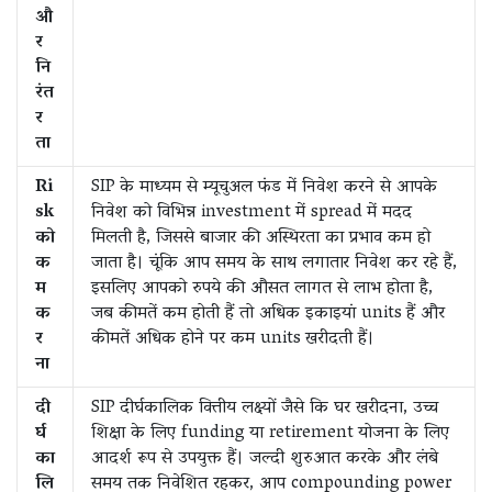
औ
र
नि
रंत
र
ता
Ri
SIP के माध्यम से म्यूचुअल फंड में निवेश करने से आपके
sk
निवेश को विभिन्न investment में spread में मदद
को
मिलती है, जिससे बाजार की अस्थिरता का प्रभाव कम हो
क
जाता है। चूंकि आप समय के साथ लगातार निवेश कर रहे हैं,
म
इसलिए आपको रुपये की औसत लागत से लाभ होता है,
क
जब कीमतें कम होती हैं तो अधिक इकाइयां units हैं और
र
कीमतें अधिक होने पर कम units खरीदती हैं।
ना
दी
SIP दीर्घकालिक वित्तीय लक्ष्यों जैसे कि घर खरीदना, उच्च
र्घ
शिक्षा के लिए funding या retirement योजना के लिए
का
आदर्श रूप से उपयुक्त हैं। जल्दी शुरुआत करके और लंबे
लि
समय तक निवेशित रहकर, आप compounding power