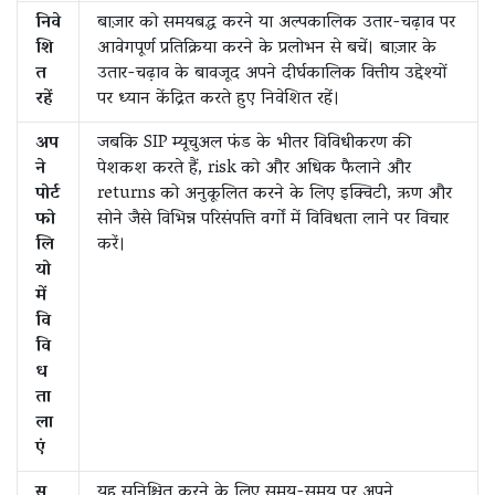
निवे
बाज़ार को समयबद्ध करने या अल्पकालिक उतार-चढ़ाव पर
शि
आवेगपूर्ण प्रतिक्रिया करने के प्रलोभन से बचें। बाज़ार के
त
उतार-चढ़ाव के बावजूद अपने दीर्घकालिक वित्तीय उद्देश्यों
रहें
पर ध्यान केंद्रित करते हुए निवेशित रहें।
अप
जबकि SIP म्यूचुअल फंड के भीतर विविधीकरण की
ने
पेशकश करते हैं, risk को और अधिक फैलाने और
पोर्ट
returns को अनुकूलित करने के लिए इक्विटी, ऋण और
फो
सोने जैसे विभिन्न परिसंपत्ति वर्गों में विविधता लाने पर विचार
लि
करें।
यो
में
वि
वि
ध
ता
ला
एं
स
यह सुनिश्चित करने के लिए समय-समय पर अपने