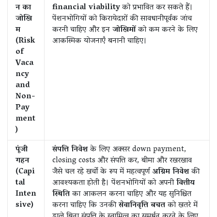
न का
financial viability
को प्रभावित कर सकते हैं।
जोखि
पेंशनभोगियों को किरायेदारों की सावधानीपूर्वक जांच
म
करनी चाहिए और इन
जोखिमों
को कम करने के लिए
(Risk
आकस्मिक योजनाएँ बनानी चाहिए।
of
Vaca
ncy
and
Non-
Pay
ment
)
पूंजी
संपत्ति निवेश
के लिए अक्सर down payment,
गहन
closing costs और संपत्ति कर, बीमा और रखरखाव
(Capi
जैसे चल रहे खर्चों के रूप में महत्वपूर्ण
अग्रिम निवेश
की
tal
आवश्यकता होती है। पेंशनभोगियों को अपनी
वित्तीय
Inten
स्थिति
का आकलन करना चाहिए और यह सुनिश्चित
sive)
करना चाहिए कि उनकी
सेवानिवृत्ति बचत
को खतरे में
डाले बिना संपत्ति के स्वामित्व का समर्थन करने के लिए