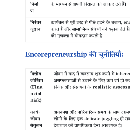
निर्मा
के माध्यम से अपनी विरासत को आकार देते हैं।
ण
निरंतर
कार्यबल से पूरी तरह से पीछे हटने के बजाय, en
जुड़ाव
करते हैं और
सामाजिक संबंधों
को बढ़ावा देते हैं
की गुणवत्ता में योगदान करती है।
Encorepreneurship की चुनौतियाँ:
वित्तीय
जीवन में बाद में व्यवसाय शुरू करने में inheren
जोखिम
असफलताओं
से उबरने के लिए कम वर्ष हो सकत
(Fina
विवेक और संसाधनों के
realistic assess
ncial
Risk)
कार्य-
अवकाश
और
पारिवारिक समय
के साथ उद्यम
जीवन
लोगों के लिए एक delicate juggling हो सक
संतुलन
देखभाल को प्राथमिकता देना आवश्यक है।