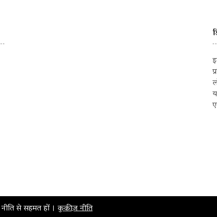
ड
इ
प
ल
य
ए
़ नीति से सहमत हों ।
कुकीज़ नीति