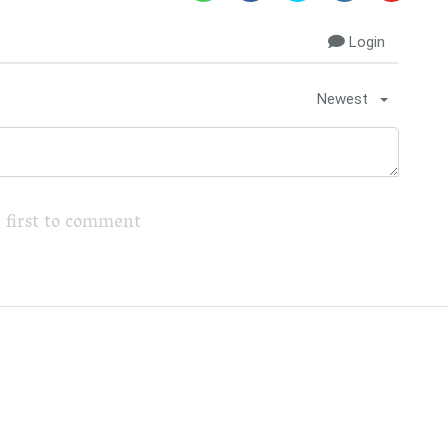
Login
Newest
 first to comment