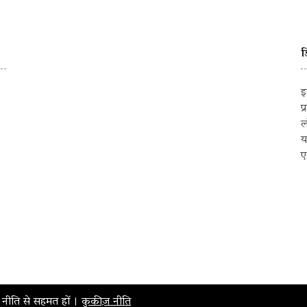
ड
इ
प
ल
य
ए
़ नीति से सहमत हों ।
कुकीज़ नीति