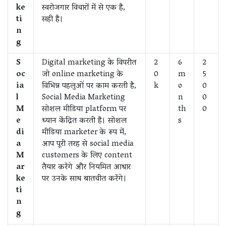
ke
स्वरोजगार विचारों में से एक है,
ti
सही है।
n
g
S
Digital marketing के विपरीत
2
6
2
oc
जो online marketing के
0
m
5
ia
विभिन्न पहलुओं पर काम करती है,
k
o
0
l
Social Media Marketing
n
0
M
सोशल मीडिया platform पर
th
0
e
ध्यान केंद्रित करती है। सोशल
s
di
मीडिया marketer के रूप में,
a
आप पूरी तरह से social media
M
customers के लिए content
ar
तैयार करेंगे और नियमित आधार
ke
पर उनके साथ बातचीत करेंगे।
ti
n
g