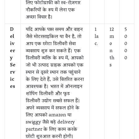
लिए फोटोग्राफी को स्व-रोज़गार
नौकरियों के रूप में लेना एक
अच्छा विचार है।
D
यदि आपके पास समय और वाहन
1
12
5
el
जैसे मोटरसाइकिल या वैन है, तो
la
m
0
iv
आप एक छोटा डिलीवरी सेवा
c.
o
0
er
व्यवसाय शुरू कर सकते हैं। एक
n
0
y
डिलीवरी व्यक्ति के रूप में, आपको
th
0
Se
जो भी उत्पाद ग्राहक आपको एक
s
rv
स्थान से दूसरे स्थान तक पहुंचाने
ic
के लिए देते हैं, उसे वितरित करना
es
आवश्यक है। भारत में ऑनलाइन
शॉपिंग डिलीवरी और फूड
डिलीवरी उद्योग सबसे सफल हैं।
अपने व्यवसाय में सफल होने के
लिए आपको amazon या
swiggy जैसे बड़े delivery
partner के लिए काम करके
छोटी शुरुआत करनी होगी।