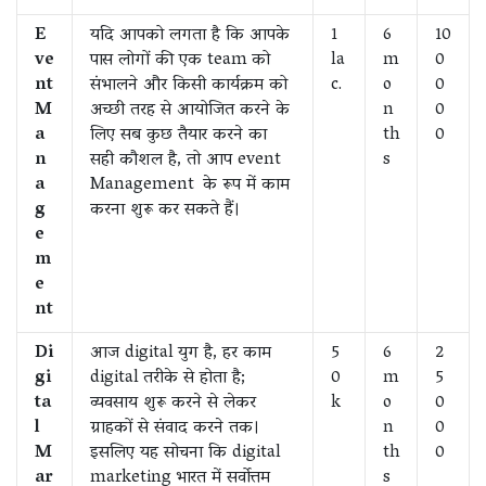
E
यदि आपको लगता है कि आपके
1
6
10
ve
पास लोगों की एक team को
la
m
0
nt
संभालने और किसी कार्यक्रम को
c.
o
0
M
अच्छी तरह से आयोजित करने के
n
0
a
लिए सब कुछ तैयार करने का
th
0
n
सही कौशल है, तो आप event
s
a
Management के रूप में काम
g
करना शुरू कर सकते हैं।
e
m
e
nt
Di
आज digital युग है, हर काम
5
6
2
gi
digital तरीके से होता है;
0
m
5
ta
व्यवसाय शुरू करने से लेकर
k
o
0
l
ग्राहकों से संवाद करने तक।
n
0
M
इसलिए यह सोचना कि digital
th
0
ar
marketing भारत में सर्वोत्तम
s