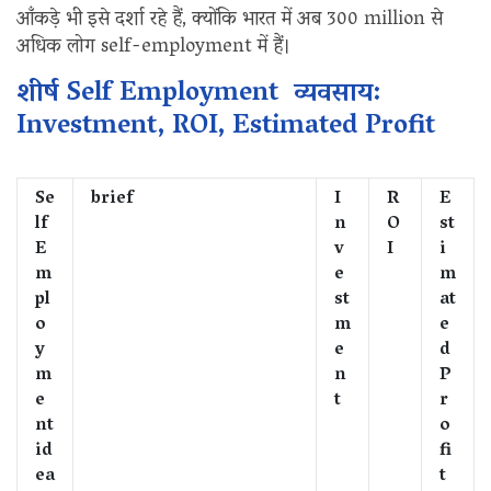
आँकड़े भी इसे दर्शा रहे हैं, क्योंकि भारत में अब 300 million से
अधिक लोग self-employment में हैं।
शीर्ष Self Employment व्यवसाय:
Investment, ROI, Estimated Profit
Se
brief
I
R
E
lf
n
O
st
E
v
I
i
m
e
m
pl
st
at
o
m
e
y
e
d
m
n
P
e
t
r
nt
o
id
fi
ea
t