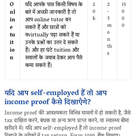
O
यदि आपके पास किसी विषय के
2
2
15
0
-
0
nl
बारे में अच्छी जानकारी है तो
k
3
0
in
आप online tutor बन
m
0
e
सकते हैं और छात्रों को
o
tu
वvirtually पढ़ा सकते हैं या
n
it
उनके प्रश्नों का उत्तर दे सकते
th
io
हैं। और हर घंटे tuition और
s
n
सवालों के जवाब देकर आप पैसे
कमा सकते हैं।
यदि आप self-employed हैं तो आप
income proof कैसे दिखाएँगे?
Income proof की आवश्यकता विभिन्न मामलों में हो सकती है, जैसे
tax दाखिल करने, बंधक या अन्य ऋण प्राप्त करने, या स्वास्थ्य बीमा
खरीदने में। यदि आप self-employed हैं तो income proof