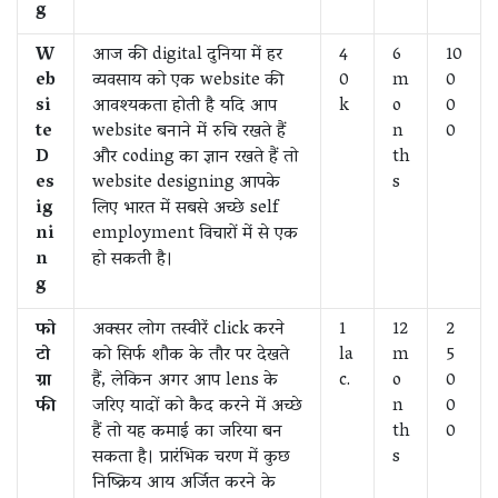
g
W
आज की digital दुनिया में हर
4
6
10
eb
व्यवसाय को एक website की
0
m
0
si
आवश्यकता होती है यदि आप
k
o
0
te
website बनाने में रुचि रखते हैं
n
0
D
और coding का ज्ञान रखते हैं तो
th
es
website designing आपके
s
ig
लिए भारत में सबसे अच्छे self
ni
employment विचारों में से एक
n
हो सकती है।
g
फो
अक्सर लोग तस्वीरें click करने
1
12
2
टो
को सिर्फ शौक के तौर पर देखते
la
m
5
ग्रा
हैं, लेकिन अगर आप lens के
c.
o
0
फी
जरिए यादों को कैद करने में अच्छे
n
0
हैं तो यह कमाई का जरिया बन
th
0
सकता है। प्रारंभिक चरण में कुछ
s
निष्क्रिय आय अर्जित करने के