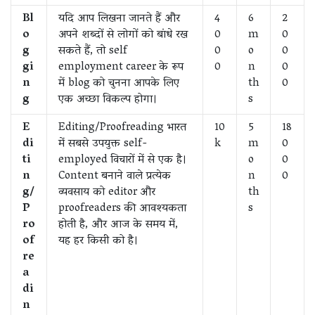
Bl
यदि आप लिखना जानते हैं और
4
6
2
o
अपने शब्दों से लोगों को बांधे रख
0
m
0
g
सकते हैं, तो self
0
o
0
gi
employment career के रूप
0
n
0
n
में blog को चुनना आपके लिए
th
0
g
एक अच्छा विकल्प होगा।
s
E
Editing/Proofreading भारत
10
5
18
di
में सबसे उपयुक्त self-
k
m
0
ti
employed विचारों में से एक है।
o
0
n
Content बनाने वाले प्रत्येक
n
0
g/
व्यवसाय को editor और
th
P
proofreaders की आवश्यकता
s
ro
होती है, और आज के समय में,
of
यह हर किसी को है।
re
a
di
n