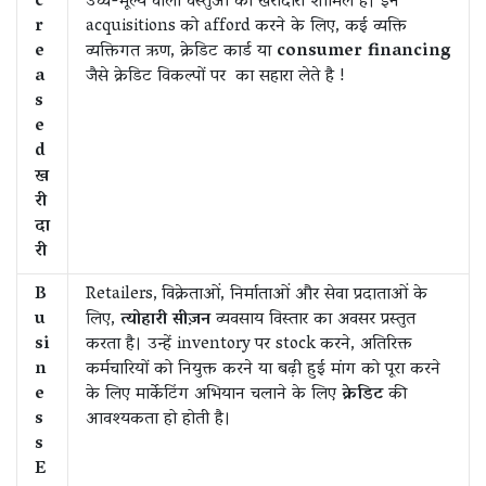
c
उच्च-मूल्य वाली वस्तुओं की खरीदारी शामिल है। इन
r
acquisitions को afford करने के लिए, कई व्यक्ति
e
व्यक्तिगत ऋण, क्रेडिट कार्ड या
consumer financing
a
जैसे क्रेडिट विकल्पों पर का सहारा लेते है !
s
e
d
ख
री
दा
री
B
Retailers, विक्रेताओं, निर्माताओं और सेवा प्रदाताओं के
u
लिए,
त्योहारी सीज़न
व्यवसाय विस्तार का अवसर प्रस्तुत
si
करता है। उन्हें inventory पर stock करने, अतिरिक्त
n
कर्मचारियों को नियुक्त करने या बढ़ी हुई मांग को पूरा करने
e
के लिए मार्केटिंग अभियान चलाने के लिए
क्रेडिट
की
s
आवश्यकता हो होती है।
s
E