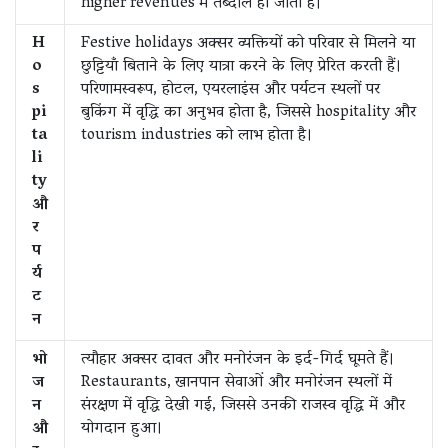
higher revenues में तब्दील हो जाती है।
H
Festive holidays अक्सर व्यक्तियों को परिवार से मिलने या
o
छुट्टियाँ बिताने के लिए यात्रा करने के लिए प्रेरित करती हैं।
s
परिणामस्वरूप, होटल, एयरलाइंस और पर्यटन स्थलों पर
pi
बुकिंग में वृद्धि का अनुभव होता है, जिससे hospitality और
ta
tourism industries को लाभ होता है।
li
ty
औ
र
प
र्य
ट
न
भो
त्यौहार अक्सर दावत और मनोरंजन के इर्द-गिर्द घूमते हैं।
ज
Restaurants, खानपान सेवाओं और मनोरंजन स्थलों में
न
संरक्षण में वृद्धि देखी गई, जिससे उनकी राजस्व वृद्धि में और
औ
योगदान हुआ।