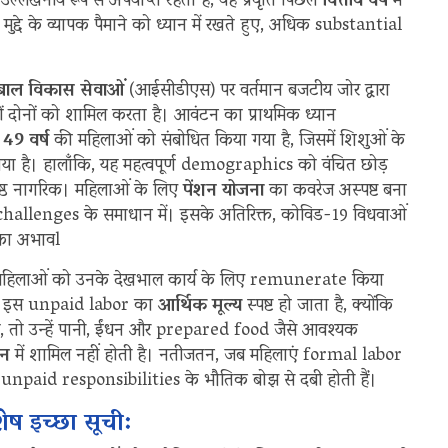
्लेखनीय रूप से अपर्याप्त रहता है, यह प्रवृत्ति पिछले
वित्तीय वर्ष
में
मुद्दे के व्यापक पैमाने को ध्यान में रखते हुए, अधिक substantial
बाल विकास सेवाओं
(आईसीडीएस) पर वर्तमान बजटीय जोर द्वारा
ों दोनों को शामिल करता है। आवंटन का प्राथमिक ध्यान
 49 वर्ष
की महिलाओं को संबोधित किया गया है, जिसमें शिशुओं के
या है। हालाँकि, यह महत्वपूर्ण demographics को वंचित छोड़
वरिष्ठ नागरिक। महिलाओं के लिए
पेंशन योजना
का कवरेज अस्पष्ट बना
hallenges के समाधान में। इसके अतिरिक्त, कोविड-19 विधवाओं
 का अभावl
 महिलाओं को उनके देखभाल कार्य के लिए remunerate किया
 से, इस unpaid labor का
आर्थिक मूल्य
स्पष्ट हो जाता है, क्योंकि
 है, तो उन्हें पानी, ईंधन और prepared food जैसे आवश्यक
टन
में शामिल नहीं होती है। नतीजतन, जब महिलाएं formal labor
ापक unpaid responsibilities के भौतिक बोझ से दबी होती हैं।
ेष इच्छा सूची: