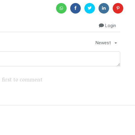
Login
Newest
 first to comment