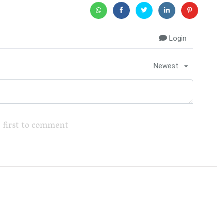
Login
Newest
 first to comment