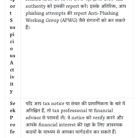
or
authority को इसकी report करें। इसके अतिरिक्त, आप
t
phishing attempts की report Anti-Phishing
S
Working Group (APWG) जैसे संगठनों को कर सकते
us
हैं।
pi
ci
o
us
A
ct
iv
it
y
Se
यदि आप tax notice या संचार की प्रामाणिकता के बारे में
ek
अनिश्चित हैं, तो tax professional या financial
P
advisor से परामर्श लें। वे notice को verify करने और
ro
आपके financial interest की रक्षा के लिए आवश्यक
fe
कदमों के माध्यम से आपका मार्गदर्शन कर सकते हैं।