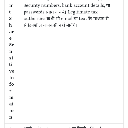
n'
Security numbers, bank account details, या
t
passwords साझा न करें। Legitimate tax
S
authorities कभी भी email या text के माध्यम से
h
संवेदनशील जानकारी नहीं मांगेंगे।
ar
e
Se
n
si
ti
ve
In
fo
r
m
at
io
n