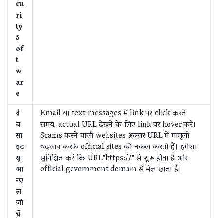
cu
ri
ty
S
of
t
w
ar
e
वे
Email या text messages में link पर click करते
ब
समय, actual URL देखने के लिए link पर hover करें।
सा
Scams करने वाली websites अक्सर URL में मामूली
इट
बदलाव करके official sites की नकल करती हैं। हमेशा
यू
सुनिश्चित करें कि URL"https://" से शुरू होता है और
आ
official government domain से मेल खाता है।
रए
ल
जां
चें