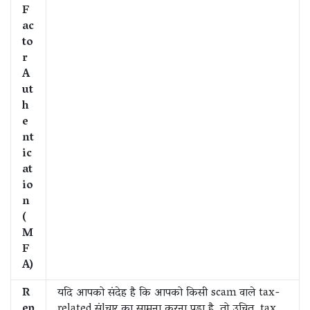
F
ac
to
r
A
ut
h
e
nt
ic
at
io
n
(
M
F
A)
R
यदि आपको संदेह है कि आपको किसी scam वाले tax-
ep
related संlचार का सामना करना पड़ा है, तो उचित tax