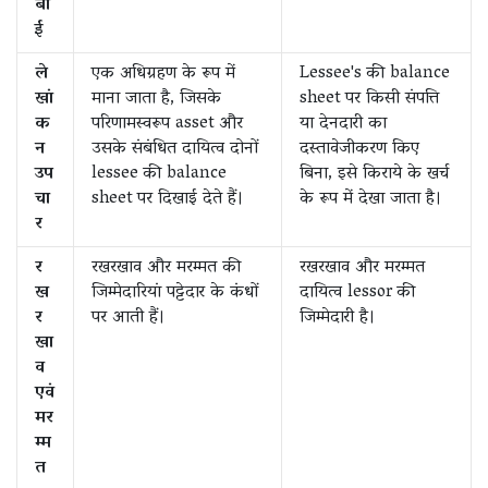
बा
ई
ले
एक अधिग्रहण के रूप में
Lessee's की balance
खां
माना जाता है, जिसके
sheet पर किसी संपत्ति
क
परिणामस्वरूप asset और
या देनदारी का
न
उसके संबंधित दायित्व दोनों
दस्तावेजीकरण किए
उप
lessee की balance
बिना, इसे किराये के खर्च
चा
sheet पर दिखाई देते हैं।
के रूप में देखा जाता है।
र
र
रखरखाव और मरम्मत की
रखरखाव और मरम्मत
ख
जिम्मेदारियां पट्टेदार के कंधों
दायित्व lessor की
र
पर आती हैं।
जिम्मेदारी है।
खा
व
एवं
मर
म्म
त