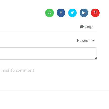
Login
Newest
 first to comment