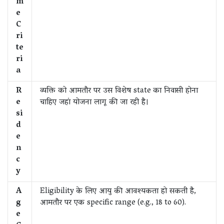
m
e
C
ri
te
ri
a
R
व्यक्ति को आमतौर पर उस विशेष state का निवासी होना
e
चाहिए जहां योजना लागू की जा रही है।
si
d
e
n
c
y
A
Eligibility के लिए आयु की आवश्यकता हो सकती है,
g
आमतौर पर एक specific range (e.g., 18 to 60).
e