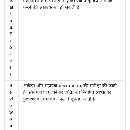
ic
department या agency को एक application जमा
at
करने की आवश्यकता हो सकती है।
i
o
n
P
r
o
c
e
s
s
R
आवेदन और सहायक documents की समीक्षा की जाती
e
है, और पात्र पाए जाने पर व्यक्ति को नियमित आधार पर
vi
pension amount मिलनी शुरू हो जाती है।
e
w
a
n