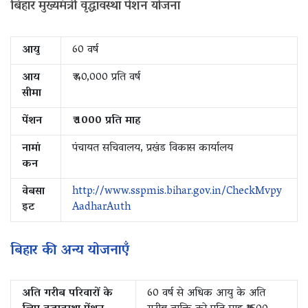
बिहार मुख्यमंत्री वृद्धावस्था पेंशन योजना
आयु
60 वर्ष
आय
₹ 40,000 प्रति वर्ष
सीमा
पेंशन
₹ 1000 प्रति माह
नामां
पंचायत सचिवालय, प्रखंड विकास कार्यालय
कन
वेबसा
http://www.sspmis.bihar.gov.in/CheckMvpy
इट
AadharAuth
बिहार की अन्य योजनाएँ
अति गरीब परिवारों के
60 वर्ष से अधिक आयु के अति