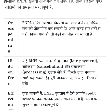
हालाँकि BNPL सुविधा आकर्षक लग सकती है, लेकिन इसके कुछ
जोखिमों को समझना महत्वपूर्ण है:
Ov
BNPL सुविधा
आसान किश्तों का लालच
देकर अधिक
ers
खर्च को प्रोत्साहित कर सकती है। अगर बजट सावधानी से
pe
नहीं बनाया गया हो, तो कर्ज़‌ का बोझ बढ़ सकता है।
nd
in
g
Hi
कई BNPL प्रदाता देर से
भुगतान (late payment),
dd
रद्दीकरण (cancellation) और प्रसंस्करण
en
(processing) शुल्क
लेते हैं, जिससे कुल भुगतान
fee
राशि बढ़ सकती है। पूरी जानकारी जुटाकर इन fees से
s
बचें।
Eff
कुछ मामलों में, BNPL भुगतान में देरी आपके credit
ect
score पर
नकारात्मक प्रभाव
डाल सकती है। समय पर
on
भुगतान करना महत्वपूर्ण है।