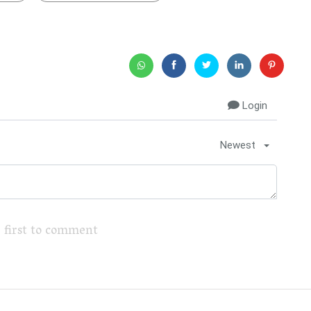
Login
Newest
 first to comment